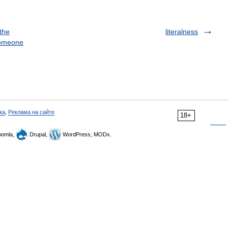
 the
literalness
someone
ка
,
Реклама на сайте
18+
omla,
Drupal,
WordPress, MODx.