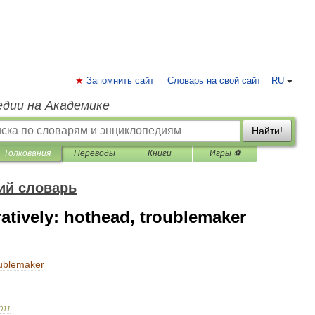
Запомнить сайт
Словарь на свой сайт
RU
едии на Академике
Найти!
Толкования
Переводы
Книги
Игры ⚽
ий словарь
ratively: hothead, troublemaker
ublemaker
011
.