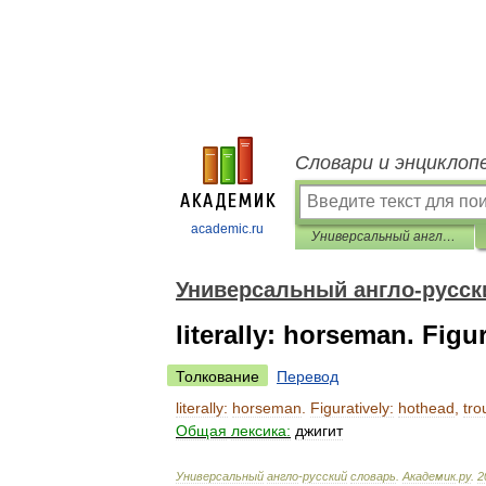
Словари и энциклоп
academic.ru
Универсальный англо-русский словарь
Универсальный англо-русск
literally: horseman. Figu
Толкование
Перевод
literally:
horseman
.
Figuratively:
hothead
,
tro
Общая
лексика:
джигит
Универсальный
англо
-
русский
словарь
.
Академик
.
ру
.
2